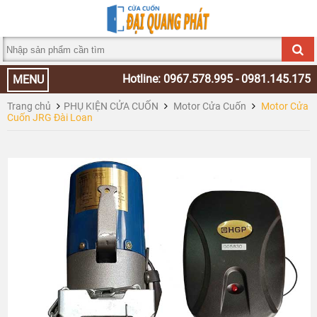
Hotline: 0967.578.995 - 0981.145.175
MENU
Trang chủ
PHỤ KIỆN CỬA CUỐN
Motor Cửa Cuốn
Motor Cửa
Cuốn JRG Đài Loan