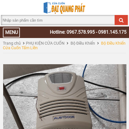
Hotline: 0967.578.995 - 0981.145.175
MENU
Trang chủ
PHỤ KIỆN CỬA CUỐN
Bộ Điều Khiển
Bộ Điều Khiển
Cửa Cuốn Tấm Liền