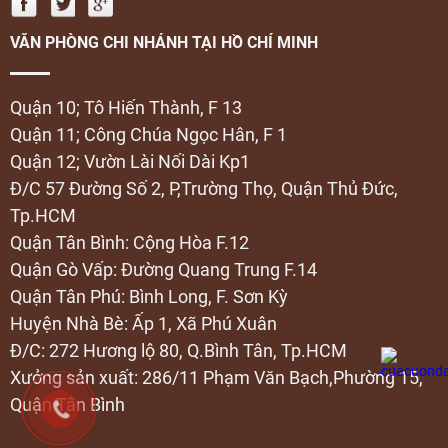
VĂN PHÒNG CHI NHÁNH TẠI HỒ CHÍ MINH
Quận 10; Tô Hiến Thành, F 13
Quận 11; Công Chúa Ngọc Hân, F 1
Quận 12; Vườn Lài Nối Dài Kp1
Đ/C 57 Đường Số 2, P,Trường Thọ, Quận Thủ Đức,
Tp.HCM
Quận Tân Bình: Cộng Hòa F.12
Quận Gò Vấp: Đường Quang Trung F.14
Quận Tân Phú: Bình Long, F. Sơn Kỳ
Huyện Nhà Bè: Ấp 1, Xã Phú Xuân
Đ/C: 272 Hương lộ 80, Q.Bình Tân, Tp.HCM
Xưởng sản xuất: 286/11 Phạm Văn Bạch,Phường 15,
Quận Tân Bình