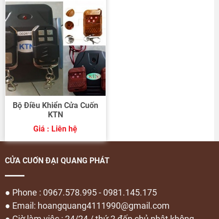
Bộ Điều Khiển Cửa Cuốn
KTN
Giá : Liên hệ
CỬA CUỐN ĐẠI QUANG PHÁT
● Phone : 0967.578.995 - 0981.145.175
● Email: hoangquang4111990@gmail.com
● Giờ làm việc : 24/24 / thứ 2 đến chủ nhật không