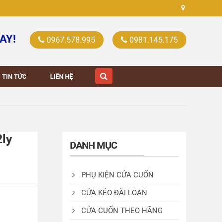
AY!
0967.578.995
0981.145.175
TIN TỨC
LIÊN HỆ
2ly
DANH MỤC
PHỤ KIỆN CỬA CUỐN
CỬA KÉO ĐÀI LOAN
CỬA CUỐN THEO HÃNG