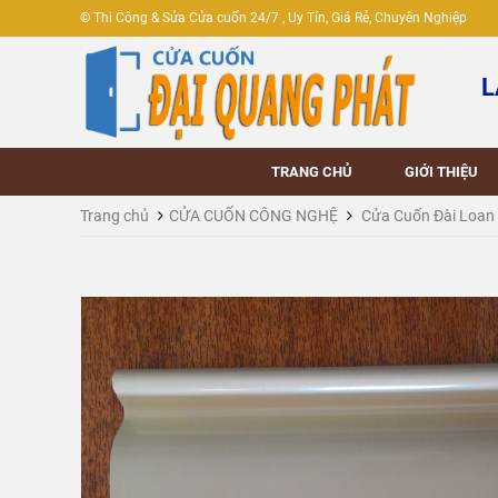
© Thi Công & Sửa Cửa cuốn 24/7 , Uy Tín, Giá Rẻ, Chuyên Nghiệp
L
TRANG CHỦ
GIỚI THIỆU
Trang chủ
CỬA CUỐN CÔNG NGHỆ
Cửa Cuốn Đài Loan