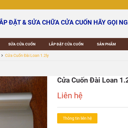
ẮP ĐẶT & SỬA CHỮA CỬA CUỐN HÃY GỌI NG
SỬA CỬA CUỐN
LẮP ĐẶT CỬA CUỐN
SẢN PHẨM
Cửa Cuốn Đài Loan 1.2ly
Cửa Cuốn Đài Loan 1.
Liên hệ
Thông tin liên hệ