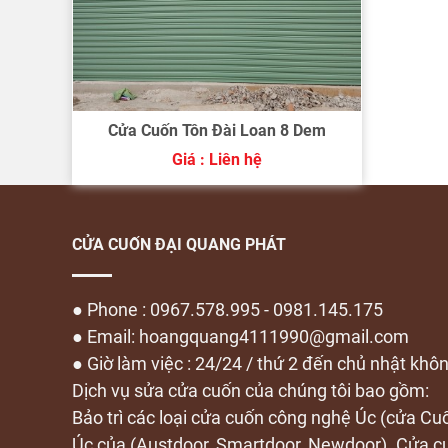
Cửa Cuốn Tôn Đài Loan 8 Dem
Giá : Liên hệ
CỬA CUỐN ĐẠI QUANG PHÁT
● Phone : 0967.578.995 - 0981.145.175
● Email: hoangquang4111990@gmail.com
● Giờ làm việc : 24/24 / thứ 2 đến chủ nhật khô
Dịch vụ sửa cửa cuốn của chúng tôi bao gồm:
Bảo trì các loại cửa cuốn công nghệ Úc (cửa C
Úc của (Austdoor, Smartdoor, Newdoor). Cửa 