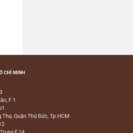
Ồ CHÍ MINH
3
ân, F 1
p1
ng Thọ, Quận Thủ Đức, Tp.HCM
12
Trung F.14