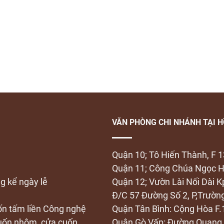
VĂN PHÒNG CHI NHÁNH TẠI H
Quận 10; Tô Hiến Thành, F 1
Quận 11; Công Chúa Ngọc H
ng kể ngày lễ
Quận 12; Vườn Lài Nối Dài K
Đ/C 57 Đường Số 2, P,Trườ
uốn tấm liền Công nghệ
Quận Tân Bình: Cộng Hòa F.
cuốn nhôm, cửa cuốn
Quận Gò Vấp: Đường Quang 