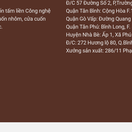
Đ/C 57 Đường Số 2, P,Trườ
uốn tấm liền Công nghệ
Quận Tân Bình: Cộng Hòa F.
cuốn nhôm, cửa cuốn
Quận Gò Vấp: Đường Quang 
c.
Quận Tân Phú: Bình Long, F.
Huyện Nhà Bè: Ấp 1, Xã Phú
Đ/C: 272 Hương lộ 80, Q.Bì
Xưởng sản xuất: 286/11 Ph
Copyright © 2022
Cửa Cuốn ĐẠI QUANG PHÁT