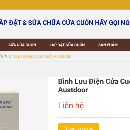
ẮP ĐẶT & SỬA CHỮA CỬA CUỐN HÃY GỌI NG
SỬA CỬA CUỐN
LẮP ĐẶT CỬA CUỐN
SẢN PHẨM
ốn
Bình Lưu Điện Cửa Cuốn Austdoor
Bình Lưu Điện Cửa Cu
Austdoor
Liên hệ
Thông tin liên hệ