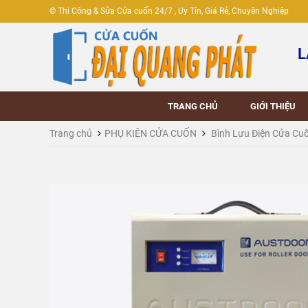
© Thi Công & Sửa Cửa cuốn 24/7 , Uy Tín, Giá Rẻ, Chuyên Nghiệp
L
TRANG CHỦ
GIỚI THIỆU
Trang chủ
PHỤ KIỆN CỬA CUỐN
Bình Lưu Điện Cửa Cu