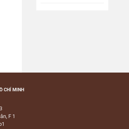
Ồ CHÍ MINH
3
ân, F 1
p1