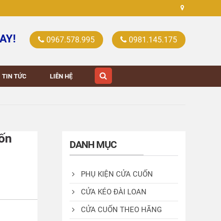
AY!
0967.578.995
0981.145.175
TIN TỨC
LIÊN HỆ
ốn
DANH MỤC
PHỤ KIỆN CỬA CUỐN
CỬA KÉO ĐÀI LOAN
CỬA CUỐN THEO HÃNG