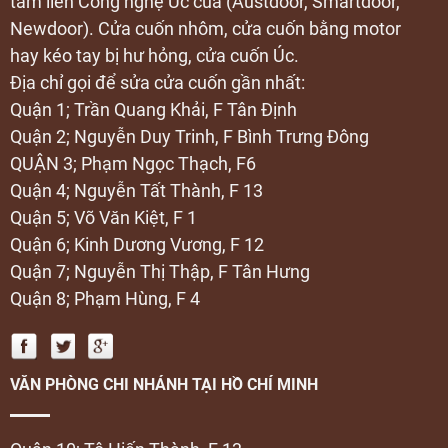
tấm liền Công nghệ Úc của (Austdoor, Smartdoor,
Newdoor). Cửa cuốn nhôm, cửa cuốn bằng motor
hay kéo tay bị hư hỏng, cửa cuốn Úc.
Địa chỉ gọi để sửa cửa cuốn gần nhất:
Quận 1; Trần Quang Khải, F Tân Định
Quận 2; Nguyễn Duy Trinh, F Bình Trưng Đông
QUẬN 3; Phạm Ngọc Thạch, F6
Quận 4; Nguyễn Tất Thành, F 13
Quận 5; Võ Văn Kiệt, F 1
Quận 6; Kinh Dương Vương, F 12
Quận 7; Nguyễn Thị Thập, F Tân Hưng
Quận 8; Phạm Hùng, F 4
VĂN PHÒNG CHI NHÁNH TẠI HỒ CHÍ MINH