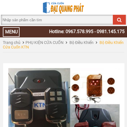
Hotline: 0967.578.995 - 0981.145.175
MENU
Trang chủ
PHỤ KIỆN CỬA CUỐN
Bộ Điều Khiển
Bộ Điều Khiển
Cửa Cuốn KTN